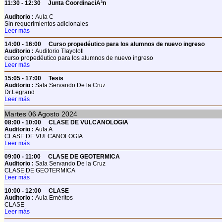
11:30 - 12:30
Junta CoordinaciÃ³n
Auditorio :
Aula C
Sin requerimientos adicionales
Leer más
14:00 - 16:00
Curso propedéutico para los alumnos de nuevo ingreso
Auditorio :
Auditorio Tlayolotl
curso propedéutico para los alumnos de nuevo ingreso
Leer más
15:05 - 17:00
Tesis
Auditorio :
Sala Servando De la Cruz
Dr.Legrand
Leer más
Martes
06
Agosto 2024
08:00 - 10:00
CLASE DE VULCANOLOGIA
Auditorio :
Aula A
CLASE DE VULCANOLOGIA
Leer más
09:00 - 11:00
CLASE DE GEOTERMICA
Auditorio :
Sala Servando De la Cruz
CLASE DE GEOTERMICA
Leer más
10:00 - 12:00
CLASE
Auditorio :
Aula Eméritos
CLASE
Leer más