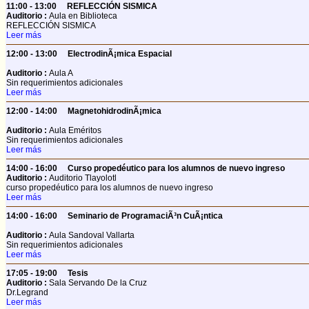
11:00 - 13:00
REFLECCIÓN SISMICA
Auditorio :
Aula en Biblioteca
REFLECCIÓN SISMICA
Leer más
12:00 - 13:00
ElectrodinÃ¡mica Espacial
Auditorio :
Aula A
Sin requerimientos adicionales
Leer más
12:00 - 14:00
MagnetohidrodinÃ¡mica
Auditorio :
Aula Eméritos
Sin requerimientos adicionales
Leer más
14:00 - 16:00
Curso propedéutico para los alumnos de nuevo ingreso
Auditorio :
Auditorio Tlayolotl
curso propedéutico para los alumnos de nuevo ingreso
Leer más
14:00 - 16:00
Seminario de ProgramaciÃ³n CuÃ¡ntica
Auditorio :
Aula Sandoval Vallarta
Sin requerimientos adicionales
Leer más
17:05 - 19:00
Tesis
Auditorio :
Sala Servando De la Cruz
Dr.Legrand
Leer más