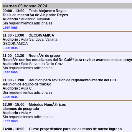
Viernes
09
Agosto 2024
09:00 - 13:00
Tesis Alejandro Reyes
Tesis de maestrÃ­a de Alejandro Reyes
Auditorio :
Auditorio Tlayolotl
Sin requerimientos adicionales
Leer más
11:00 - 13:00
GEODINAMICA
Auditorio :
Aula Sandoval Vallarta
GEODINAMICA
Leer más
11:00 - 12:30
ReuniÃ³n de grupo
ReuniÃ³n con los estudiantes del Dr. CalÃ³ para revisar avances en sus proy
Auditorio :
Sala Servando De la Cruz
Sin requerimientos adicionales
Leer más
11:00 - 13:00
Reunion para revision de reglamento interno del CEC
Reunion de equipo de trabajo
Auditorio :
Aula C
Sin requerimientos adicionales
Leer más
13:00 - 15:00
Metodos NumÃ©ricos
alumnos de posgrado
Auditorio :
Aula A
Sin requerimientos adicionales
Leer más
14:00 - 16:00
Curso propedéutico para los alumnos de nuevo ingreso