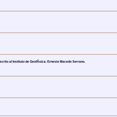
crito al Instituto de GeofÃ­sica: Ernesto Macedo Serrano.