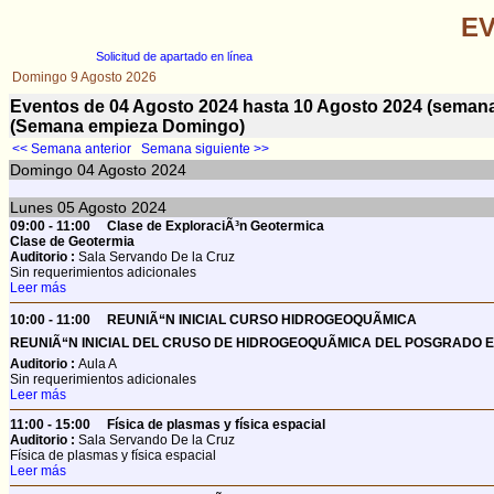
EV
Solicitud de apartado en línea
Domingo 9 Agosto 2026
Eventos de 04 Agosto 2024 hasta 10 Agosto 2024 (sema
(Semana empieza Domingo)
<< Semana anterior
Semana siguiente >>
Domingo
04
Agosto 2024
Lunes
05
Agosto 2024
09:00 - 11:00
Clase de ExploraciÃ³n Geotermica
Clase de Geotermia
Auditorio :
Sala Servando De la Cruz
Sin requerimientos adicionales
Leer más
10:00 - 11:00
REUNIÃ“N INICIAL CURSO HIDROGEOQUÃMICA
REUNIÃ“N INICIAL DEL CRUSO DE HIDROGEOQUÃMICA DEL POSGRADO E
Auditorio :
Aula A
Sin requerimientos adicionales
Leer más
11:00 - 15:00
Física de plasmas y física espacial
Auditorio :
Sala Servando De la Cruz
Física de plasmas y física espacial
Leer más