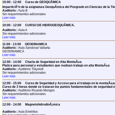
10:00 - 12:00
Curso de GEOQUÃMICA
ImparticiÃ³n de la asignatura GeoquÃ­mica del Posgrado en Ciencias de la Tie
Auditorio :
Aula B
Sin requerimientos adicionales
Leer más
10:00 - 12:00
CURSO DE HIDROGEOQUÃMICA.
Auditorio :
Aula A
Sin requerimientos adicionales
Leer más
11:00 - 13:00
GEODINAMICA
Auditorio :
Aula Sandoval Vallarta
GEODINAMICA
Leer más
12:00 - 14:00
Charla de Seguridad en Alta MontaÃ±a
Platica para personal y estudiantes que realizan trabajo en alta MontaÃ±a
Auditorio :
Auditorio Tlayolotl
Sin requerimientos adicionales
Leer más
12:00 - 15:00
Curso de Seguridad y Acceso para el trabajo en la montaÃ±a
Curso de 3 horas donde se trataran los puntos fundamentales de seguridad 
Auditorio :
Auditorio Ricardo Monges
Sin requerimientos adicionales
Leer más
12:00 - 14:00
MagnetohidrodinÃ¡mica
Auditorio :
Aula Eméritos