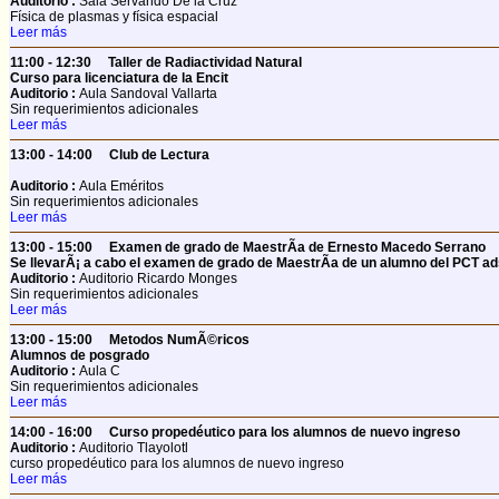
Auditorio :
Sala Servando De la Cruz
Física de plasmas y física espacial
Leer más
11:00 - 12:30
Taller de Radiactividad Natural
Curso para licenciatura de la Encit
Auditorio :
Aula Sandoval Vallarta
Sin requerimientos adicionales
Leer más
13:00 - 14:00
Club de Lectura
Auditorio :
Aula Eméritos
Sin requerimientos adicionales
Leer más
13:00 - 15:00
Examen de grado de MaestrÃ­a de Ernesto Macedo Serrano
Se llevarÃ¡ a cabo el examen de grado de MaestrÃ­a de un alumno del PCT ads
Auditorio :
Auditorio Ricardo Monges
Sin requerimientos adicionales
Leer más
13:00 - 15:00
Metodos NumÃ©ricos
Alumnos de posgrado
Auditorio :
Aula C
Sin requerimientos adicionales
Leer más
14:00 - 16:00
Curso propedéutico para los alumnos de nuevo ingreso
Auditorio :
Auditorio Tlayolotl
curso propedéutico para los alumnos de nuevo ingreso
Leer más